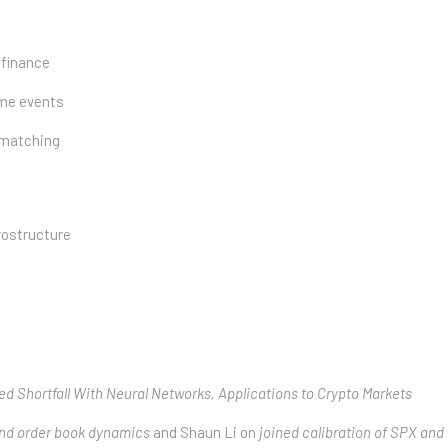
 finance
me events
w matching
rostructure
 Shortfall With Neural Networks, Applications to Crypto Markets
and order book dynamics
and Shaun Li on
joined calibration of SPX and