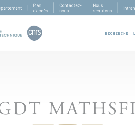
Plan
Contactez-
Nous
épartement
Intra
d'accès
nous
recrutons
RECHERCHE
GDT MATHSF