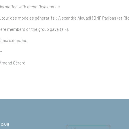
 formation with mean field games
tour des modèles génératifs : Alexandre Alouadi (BNP Paribas) et Ric
ere members of the group gave talks
timal execution
e
s-Amand Gérard