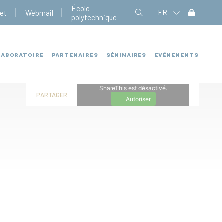
École
FR
net
Webmail
polytechnique
LABORATOIRE
PARTENAIRES
SÉMINAIRES
EVÉNEMENTS
ShareThis est désactivé.
PARTAGER
Autoriser
I