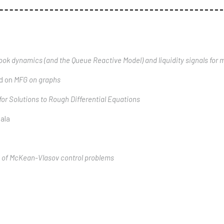
ook dynamics (and the Queue Reactive Model) and liquidity signals for
rd on
MFG on graphs
for Solutions to Rough Differential Equations
ala
n of McKean-Vlasov control problems