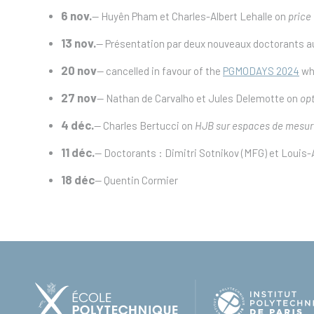
6 nov.
-- Huyên Pham et Charles-Albert Lehalle on
price
13 nov.
-- Présentation par deux nouveaux doctorants au
20 nov
-- cancelled in favour of the
PGMODAYS 2024
wh
27 nov
-- Nathan de Carvalho et Jules Delemotte on
op
4 déc.
-- Charles Bertucci on
HJB sur espaces de mesur
11 déc.
-- Doctorants : Dimitri Sotnikov (MFG) et Loui
18 déc
-- Quentin Cormier