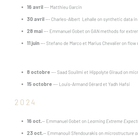
16 avril
--- Matthieu Garcin
30 avril
--- Charles-Albert Lehalle on synthetic data in
28 mai
--- Emmanuel Gobet on GAN methods for extre
11 juin
--- Stefano de Marco et Marius Chevalier on flo
8 octobre
--- Saad Souilmi et Hippolyte Giraud on mic
15 octobre
--- Louis-Armand Gérard et Yadh Hafsi
2024
16 oct.
-- Emmanuel Gobet on
Learning Extreme Expected
23 oct.
-- Emmanouil Sfendourakis on
microstructure 