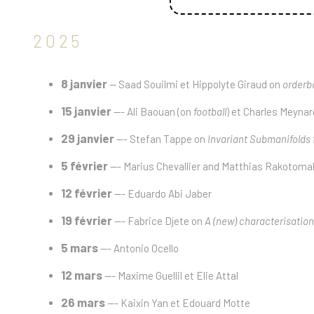
2025
8 janvier
-- Saad Souilmi et Hippolyte Giraud on
orderb
15 janvier
--- Ali Baouan (on
football
) et Charles Meyna
29 janvier
--- Stefan Tappe on
Invariant Submanifolds 
5 février
--- Marius Chevallier and Matthias Rakotomal
12 février
--- Eduardo Abi Jaber
19 février
--- Fabrice Djete on
A (new) characterisatio
5 mars
--- Antonio Ocello
12 mars
--- Maxime Guellil et Elie Attal
26 mars
--- Kaixin Yan et Edouard Motte