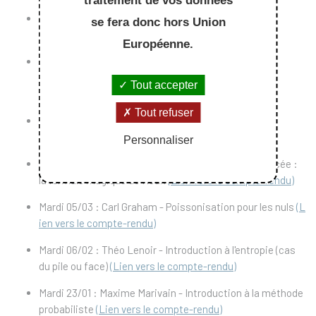
traitement de vos données
Mardi 04/06 : Antoine Aurillard - Introduction à
se fera donc hors Union
l'échangeabilité
(Lien vers le compte
-rendu)
Européenne.
Mardi 30/04 : Maxime Marivain - A new proof of the
sharpness of the phase transition for Bernoulli
Tout accepter
percolation on Z^2
(Lien vers le compte-rendu)
Tout refuser
Mardi 02/04 : Théo Lenoir - Proof of the sensitivity
conjecture
(Lien vers le compte-rendu)
Personnaliser
Mardi 19/03 : Cyril Marzouk - Marche aléatoire renforcée :
la formule magique de Kean
(Lien vers le compte-rendu)
Mardi 05/03 : Carl Graham - Poissonisation pour les nuls
(L
ien vers le compte-rendu)
Mardi 06/02 : Théo Lenoir - Introduction à l'entropie (cas
du pile ou face)
(Lien vers le compte-rendu)
Mardi 23/01 : Maxime Marivain - Introduction à la méthode
probabiliste
(Lien vers le compte-rendu)