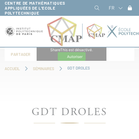
CENTRE DE MATHÉMATIQUES
Panneau de gestion des cookies
FR
APPLIQUÉES DE L'ECOLE
POLYTECHNIQUE
ShareThis est désactivé.
PARTAGER
Autoriser
GDT DROLES
ACCUEIL
SÉMINAIRES
GDT DROLES