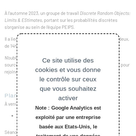
À l'automne 2023, un groupe de travail
Discrete Random Objects:
Limits & EStimates
, portant sur les probabilités discrètes
s'organise au sein de l'équipe PEIPS.
Il a lieu pour l'instant le mardi après-midi une semaine sur deux,
de 14h à 16h en salle de conférence du CMAP.
N'oubliez pas le dossier partagé Nextcloud pour des infos,
Ce site utilise des
sources, etc. Et signalez-vous à n'importe quel participant pour
cookies et vous donne
rejoindre le GT !
le contrôle sur ceux
que vous souhaitez
Planning 23/24
activer
À venir :
Note : Google Analytics est
À définir : Lucas Gerin - Le lemme local de Lovasz
exploité par une entreprise
basée aux Etats-Unis, le
Séances passées :