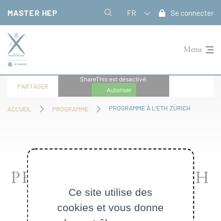
Panneau de gestion des cookies
MASTER HEP
FR
Se connecter
Menu
ShareThis est désactivé.
PARTAGER
Autoriser
PROGRAMME À L'ETH ZÜRICH
ACCUEIL
PROGRAMME
PROGRAMME À L'ETH
Ce site utilise des
ZÜRICH
cookies et vous donne