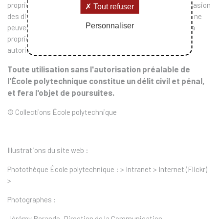
propriété de l'Ecole polytechnique qui les a réalisées à l'occasion
Tout refuser
des diverses manifestations organisées sur son site.Elles ne
Personnaliser
peuvent pas, conformément aux dispositions du Code de la
propriété intellectuelle, être utilisées et reproduites sans
autorisation expresse de l'École.
Toute utilisation sans l'autorisation préalable de
l'École polytechnique constitue un délit civil et pénal,
et fera l'objet de poursuites.
© Collections École polytechnique
Illustrations du site web
:
Photothèque École polytechnique : > Intranet > Internet (Flickr)
>
Photographes
:
Jérémy Barande, Direction de la Communication