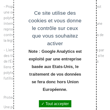
-
Propriété intellectuelle
: Le site de l'École polytechnique est
une oeuvre de création, propriété exclusive de l'École
Ce site utilise des
polytechnique, protégé par la législation française et
cookies et vous donne
internationale sur le droit de la propriété intellectuelle. Aucune
le contrôle sur ceux
reproduction ou représentation ne peut être réalisée en
contravention avec les droits de l'École polytechnique issus de
que vous souhaitez
la législation susvisée.
activer
-
Liens hypertextes
: La mise en place de liens hypertextes par
Note : Google Analytics est
des tiers vers des pages ou des documents diffusés sur le site
exploité par une entreprise
de l'École polytechnique, est autorisée sous réserve que les
basée aux Etats-Unis, le
liens ne contreviennent pas aux intérêts de l'École
polytechnique, et, qu'ils garantissent la possibilité pour
traitement de vos données
l'utilisateur d'identifier l'origine et l'auteur du document.
se fera donc hors Union
Européenne.
Protections et droit à l'image
:
Tout accepter
Une partie des photographies présentes sur ce site sont la