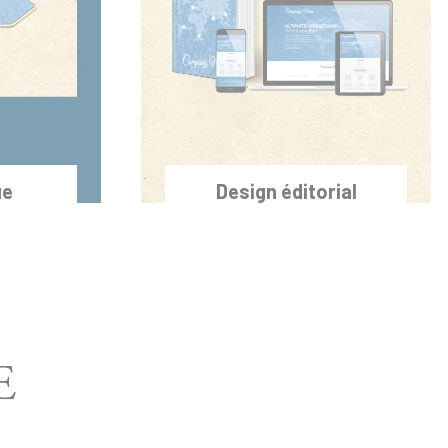
ue
Design éditorial
E