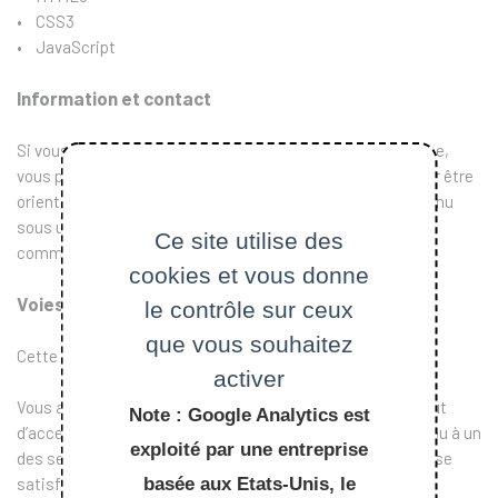
• CSS3
• JavaScript
Information et contact
Si vous n’arrivez pas à accéder à un contenu ou à un service,
vous pouvez contacter le responsable du site internet pour être
orienté vers une alternative accessible ou obtenir le contenu
sous une autre forme. Contactez la Direction de la
Ce site utilise des
communication via notre
formulaire de contact
cookies et vous donne
Voies de recours
le contrôle sur ceux
que vous souhaitez
Cette procédure est à utiliser dans le cas suivant :
activer
Vous avez signalé au responsable du site internet un défaut
Note : Google Analytics est
d’accessibilité qui vous empêche d’accéder à un contenu ou à un
exploité par une entreprise
des services du portail et vous n’avez pas obtenu de réponse
satisfaisante.
basée aux Etats-Unis, le