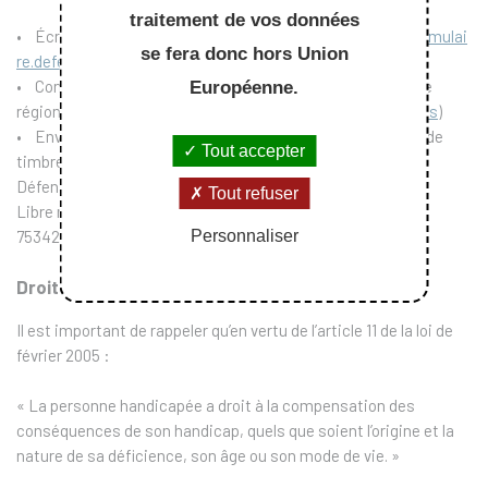
traitement de vos données
• Écrire un message au Défenseur des droits (
https://formulai
se fera donc hors Union
re.defenseurdesdroits.fr/
)
• Contacter le délégué du Défenseur des droits dans votre
Européenne.
région (
https://www.defenseurdesdroits.fr/saisir/delegues
)
• Envoyer un courrier par la poste (gratuit, ne pas mettre de
Tout accepter
timbre)
Défenseur des droits
Tout refuser
Libre réponse 71120
75342 Paris CEDEX 07
Personnaliser
Droit à la compensation
Il est important de rappeler qu’en vertu de l’article 11 de la loi de
février 2005 :
« La personne handicapée a droit à la compensation des
conséquences de son handicap, quels que soient l’origine et la
nature de sa déficience, son âge ou son mode de vie. »