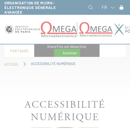
ORGANISATION DE MICRO-
Panneau de gestion des cookies
FR
ÉLECTRONIQUE GÉNÉRALE
AVANCÉE
ShareThis est désactivé.
PARTAGER
Autoriser
ACCESSIBILITÉ NUMÉRIQUE
ACCUEIL
ACCESSIBILITÉ
NUMÉRIQUE