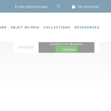
École polytechnique
Se connecter
ONS
OBJET DU MOIS
COLLECTIONS
RESSOURCES
ShareThis est désactivé.
PARTAGER
Autoriser
S