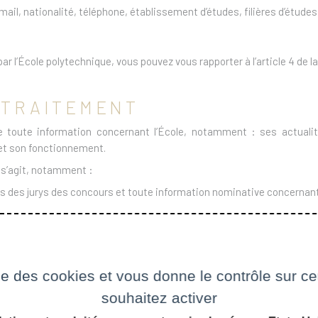
ail, nationalité, téléphone, établissement d’études, filières d’études,
ar l’École polytechnique, vous pouvez vous rapporter à l’article 4 de l
U TRAITEMENT
 de toute information concernant l’École, notamment : ses actual
) et son fonctionnement.
 s’agit, notamment :
tes des jurys des concours et toute information nominative concernant 
les services de l’établissement ;
ise des cookies et vous donne le contrôle sur 
et le site via des formulaires de contact ;
souhaitez activer