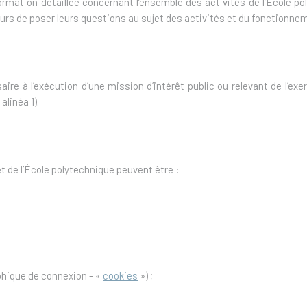
formation détaillée concernant l’ensemble des activités de l’École po
eurs de poser leurs questions au sujet des activités et du fonctionne
ire à l’exécution d’une mission d’intérêt public ou relevant de l’exe
 alinéa 1).
t de l’École polytechnique peuvent être :
phique de connexion - «
cookies
») ;