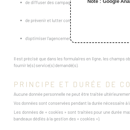
Note : Google Anal
de diffuser des campagnes de communication sur les év
de prévenir et lutter contre la fraude informatique (s
d’optimiser l’agencement et le fonctionnement des sites
Il est précisé que dans les formulaires en ligne, les champs
fournir le(s) service(s) demandé(s).
PRINCIPE ET DURÉE DE 
Aucune donnée personnelle ne peut être traitée ultérieurement
Vos données sont conservées pendant la durée nécessaire à la 
Les données de « cookies » sont traitées pour une durée maxi
bandeaux dédiés à la gestion des « cookies »).