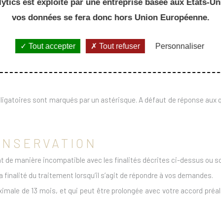
ytics est exploité par une entreprise basée aux Etats-Uni
ènements liés à l’École ;
vos données se fera donc hors Union Européenne.
pamming, hacking…)
Tout accepter
Tout refuser
Personnaliser
 suivant leurs fréquentations et leur utilisation constatés.
 obligatoires sont marqués par un astérisque. A défaut de réponse aux
CONSERVATION
 de manière incompatible avec les finalités décrites ci-dessus ou so
finalité du traitement lorsqu’il s’agit de répondre à vos demandes.
male de 13 mois, et qui peut être prolongée avec votre accord préalab