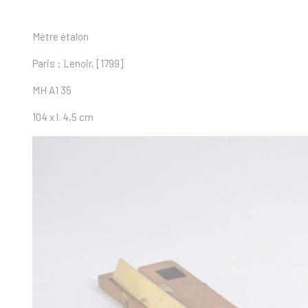
Mètre étalon
Paris : Lenoir, [1799]
MH A1 35
104 x l. 4,5 cm