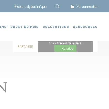
École polytechnique
Se connecter
ONS
OBJET DU MOIS
COLLECTIONS
RESSOURCES
ShareThis est désactivé.
PARTAGER
Autoriser
N