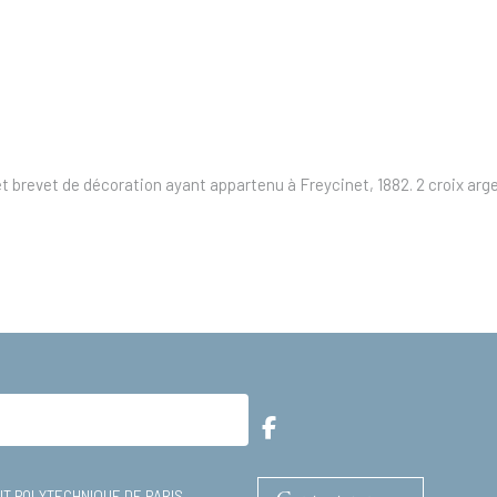
 et brevet de décoration ayant appartenu à Freycinet, 1882.
2 croix arg
TUT POLYTECHNIQUE DE PARIS