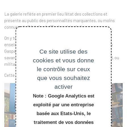
La galerie reflète en premier lieu l’état des collections et
présente au public des personnalités marquantes, ou moins
connues, de l’histoire de l’Ecole polytechnique.
On y trouve les fondateurs, comme Lazare Carnot, des
enseignants, comme Louis-Bernard Guyton de Morveau ou
Ce site utilise des
Gaspard Riche de Prony, des anciens élèves, qu’ils soient
savants (Louis Leprince-Ringuet), ingénieurs (Louis Vicat), ou
cookies et vous donne
militaires (Joseph Joffre, Jean Nony…).
le contrôle sur ceux
Cette galerie termine le parcours de visite.
que vous souhaitez
activer
Note : Google Analytics est
exploité par une entreprise
basée aux Etats-Unis, le
traitement de vos données