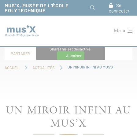
Panneau de gestion des cookies
MUS'X, MUSÉE DE L’ÉCOLE
Se
POLYTECHNIQUE
connecter
Menu
ShareThis est désactivé.
PARTAGER
Autoriser
UN MIROIR INFINI AU MUS’X
ACCUEIL
ACTUALITÉS
UN MIROIR INFINI AU
MUS’X