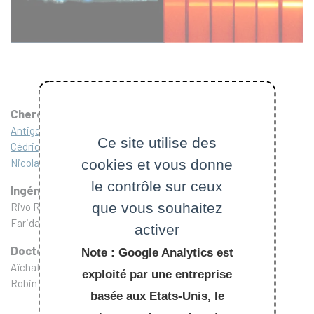
Chercheur.e.s
Antigoni Alexandrou
(DR CNRS)
Ce site utilise des
Cédric Bouzigues
(Prof Polytechnique)
Nicolas Olivier
(CR CNRS)
cookies et vous donne
le contrôle sur ceux
Ingénieur.e.s
que vous souhaitez
Rivo Ramodiharilafy (IE Polytechnique)
Farida Yark (IE CDD)
activer
Doctorant.e.s
Note : Google Analytics est
Aïchata Sidi Abdel Jelil
exploité par une entreprise
Robin Kuhner
basée aux Etats-Unis, le