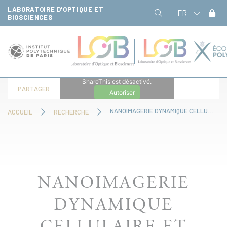
Panneau de gestion des cookies
LABORATOIRE D'OPTIQUE ET
FR
BIOSCIENCES
ShareThis est désactivé.
PARTAGER
Autoriser
NANOIMAGERIE DYNAMIQUE CELLULAIRE ET BIOLOGIE QUANTITATIVE
ACCUEIL
RECHERCHE
NANOIMAGERIE
DYNAMIQUE
CELLULAIRE ET