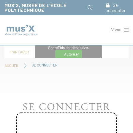
Panneau de gestion des cookies
MUS'X, MUSÉE DE L’ÉCOLE
Se
POLYTECHNIQUE
connecter
Menu
ShareThis est désactivé.
PARTAGER
Autoriser
SE CONNECTER
ACCUEIL
SE CONNECTER