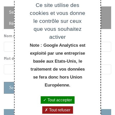
Ce site utilise des
Onglets
Se connecter
cookies et vous donne
principaux
le contrôle sur ceux
Réinitialiser votre mot de passe
que vous souhaitez
Nom d'utilisateur
activer
Note : Google Analytics est
exploité par une entreprise
Mot de passe
basée aux Etats-Unis, le
traitement de vos données
se fera donc hors Union
Européenne.
Tout accepter
Tout refuser