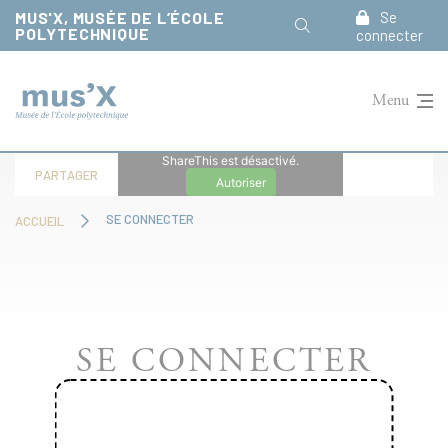
Panneau de gestion des cookies
MUS'X, MUSÉE DE L’ÉCOLE
Se
POLYTECHNIQUE
connecter
Menu
ShareThis est désactivé.
PARTAGER
Autoriser
SE CONNECTER
ACCUEIL
SE CONNECTER