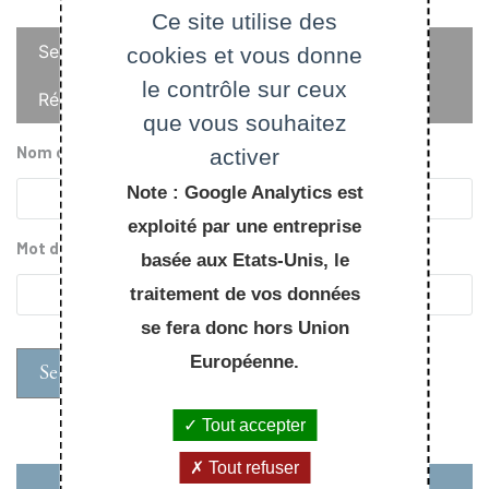
Ce site utilise des
Onglets
Se connecter
cookies et vous donne
principaux
le contrôle sur ceux
Réinitialiser votre mot de passe
que vous souhaitez
Nom d'utilisateur
activer
Note : Google Analytics est
exploité par une entreprise
Mot de passe
basée aux Etats-Unis, le
traitement de vos données
se fera donc hors Union
Européenne.
Tout accepter
Tout refuser