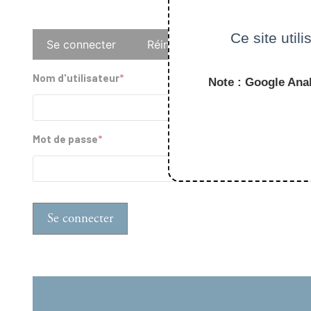
Onglets
Ce site util
Se connecter
Réinitialiser votre mot de pass
principaux
Nom d'utilisateur
Note : Google Anal
Mot de passe