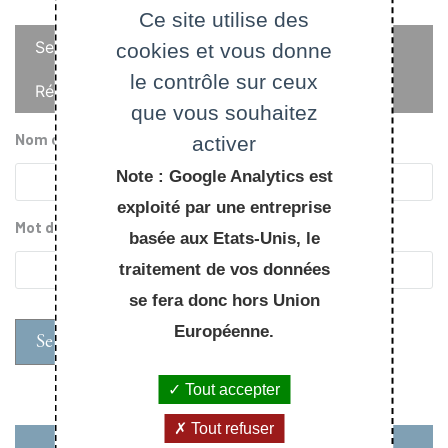
Ce site utilise des
Onglets
Se connecter
cookies et vous donne
principaux
le contrôle sur ceux
Réinitialiser votre mot de passe
que vous souhaitez
Nom d'utilisateur
activer
Note : Google Analytics est
exploité par une entreprise
Mot de passe
basée aux Etats-Unis, le
traitement de vos données
se fera donc hors Union
Européenne.
Tout accepter
Tout refuser