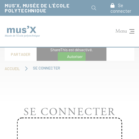
Panneau de gestion des cookies
MUS'X, MUSÉE DE L’ÉCOLE
Se
POLYTECHNIQUE
connecter
Menu
ShareThis est désactivé.
PARTAGER
Autoriser
SE CONNECTER
ACCUEIL
SE CONNECTER