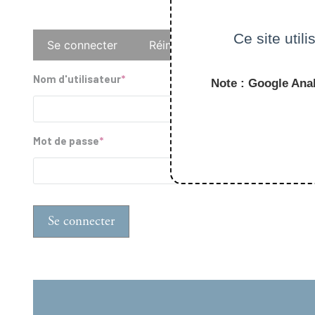
Onglets
Ce site util
Se connecter
Réinitialiser votre mot de pass
principaux
Nom d'utilisateur
Note : Google Anal
Mot de passe