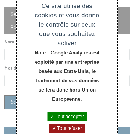
Ce site utilise des
Onglets
Se connecter
cookies et vous donne
principaux
le contrôle sur ceux
Réinitialiser votre mot de passe
que vous souhaitez
Nom d'utilisateur
activer
Note : Google Analytics est
exploité par une entreprise
Mot de passe
basée aux Etats-Unis, le
traitement de vos données
se fera donc hors Union
Européenne.
Tout accepter
Tout refuser