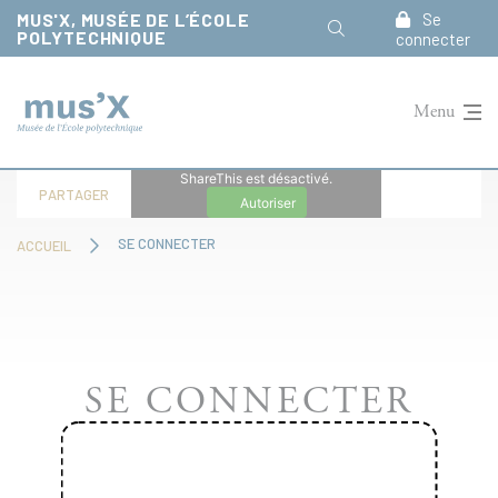
Panneau de gestion des cookies
MUS'X, MUSÉE DE L’ÉCOLE
Se
POLYTECHNIQUE
connecter
Menu
ShareThis est désactivé.
PARTAGER
Autoriser
SE CONNECTER
ACCUEIL
SE CONNECTER