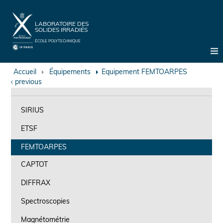
Aller
Cookies management panel
au
contenu
principal
LABORATOIRE DES
SOLIDES IRRADIÉS
ÉCOLE POLYTECHNIQUE
Accueil
Équipements
Equipement FEMTOARPES
‹ previous
SIRIUS
ETSF
FEMTOARPES
CAPTOT
DIFFRAX
Spectroscopies
Magnétométrie