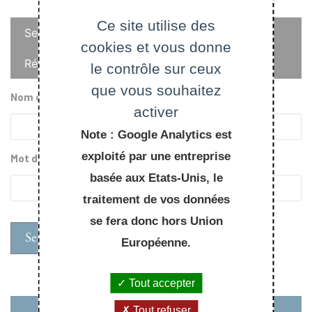
Onglets
Ce site utilise des
Se connecter
cookies et vous donne
principaux
Réinitialiser votre mot de passe
le contrôle sur ceux
que vous souhaitez
Nom d'utilisateur
activer
Note : Google Analytics est
exploité par une entreprise
Mot de passe
basée aux Etats-Unis, le
traitement de vos données
se fera donc hors Union
Européenne.
Tout accepter
Tout refuser