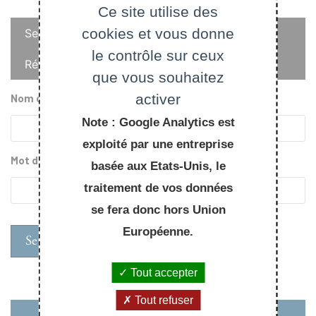
Ce site utilise des
Onglets
cookies et vous donne
Se connecter
principaux
le contrôle sur ceux
Réinitialiser votre mot de passe
que vous souhaitez
activer
Nom d'utilisateur
Note : Google Analytics est
exploité par une entreprise
Mot de passe
basée aux Etats-Unis, le
traitement de vos données
se fera donc hors Union
Européenne.
Tout accepter
Tout refuser