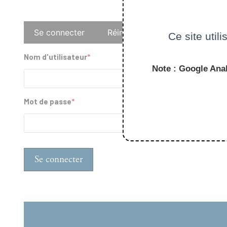
Onglets
Se connecter
Réinitialiser votre mot de pass
Ce site util
principaux
Nom d'utilisateur
Note : Google Anal
Mot de passe