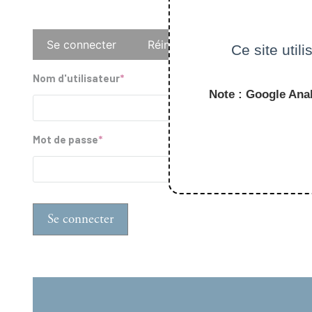
Onglets
Se connecter
Réinitialiser votre mot de pass
Ce site util
principaux
Nom d'utilisateur
Note : Google Anal
Mot de passe