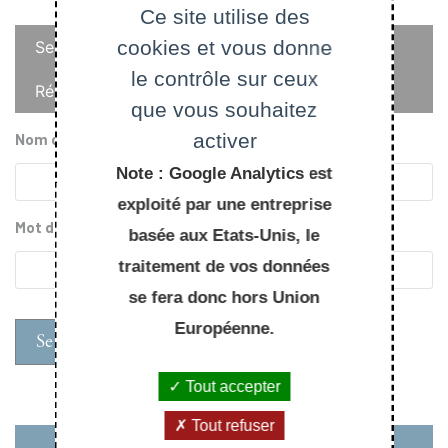
Ce site utilise des
Onglets
cookies et vous donne
Se connecter
principaux
le contrôle sur ceux
Réinitialiser votre mot de passe
que vous souhaitez
activer
Nom d'utilisateur
Note : Google Analytics est
exploité par une entreprise
Mot de passe
basée aux Etats-Unis, le
traitement de vos données
se fera donc hors Union
Européenne.
Tout accepter
Tout refuser