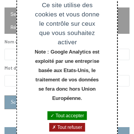
Ce site utilise des
Onglets
cookies et vous donne
Se connecter
principaux
le contrôle sur ceux
Réinitialiser votre mot de passe
que vous souhaitez
activer
Nom d'utilisateur
Note : Google Analytics est
exploité par une entreprise
Mot de passe
basée aux Etats-Unis, le
traitement de vos données
se fera donc hors Union
Européenne.
Tout accepter
Tout refuser