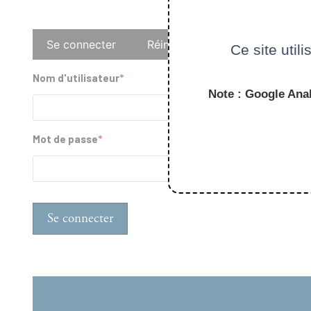
Onglets
Se connecter
Réinitialiser votre mot de pass
Ce site util
principaux
Nom d'utilisateur
Note : Google Anal
Mot de passe