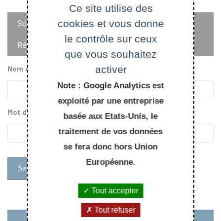
Ce site utilise des
Onglets
cookies et vous donne
Se connecter
principaux
le contrôle sur ceux
Réinitialiser votre mot de passe
que vous souhaitez
activer
Nom d'utilisateur
Note : Google Analytics est
exploité par une entreprise
Mot de passe
basée aux Etats-Unis, le
traitement de vos données
se fera donc hors Union
Européenne.
Tout accepter
Tout refuser