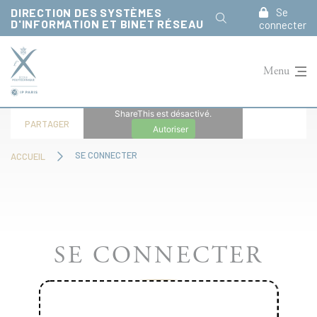
Panneau de gestion des cookies
DIRECTION DES SYSTÈMES
Se
D'INFORMATION ET BINET RÉSEAU
connecter
Menu
ShareThis est désactivé.
PARTAGER
Autoriser
SE CONNECTER
ACCUEIL
SE CONNECTER