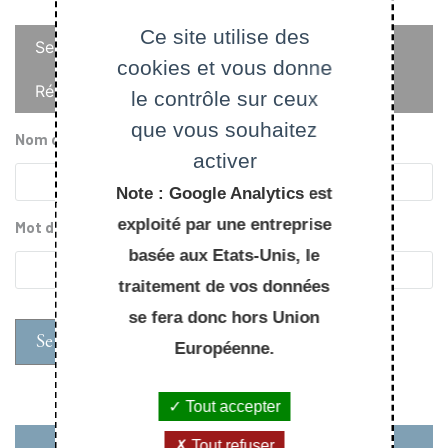
Onglets
Ce site utilise des
Se connecter
cookies et vous donne
principaux
Réinitialiser votre mot de passe
le contrôle sur ceux
que vous souhaitez
Nom d'utilisateur
activer
Note : Google Analytics est
exploité par une entreprise
Mot de passe
basée aux Etats-Unis, le
traitement de vos données
se fera donc hors Union
Européenne.
Tout accepter
Tout refuser