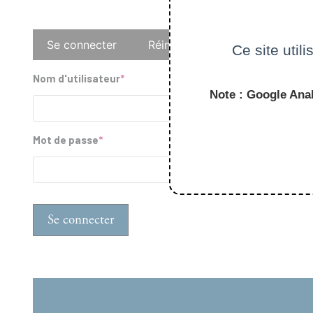
Onglets
Se connecter
Réinitialiser votre mot de pass
Ce site util
principaux
Nom d'utilisateur
Note : Google Anal
Mot de passe