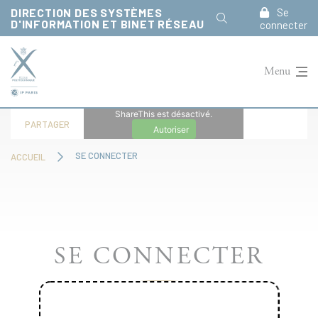
Panneau de gestion des cookies
DIRECTION DES SYSTÈMES
Se
D'INFORMATION ET BINET RÉSEAU
connecter
Menu
ShareThis est désactivé.
PARTAGER
Autoriser
SE CONNECTER
ACCUEIL
SE CONNECTER