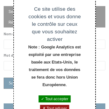
Onglets
Ce site utilise des
Se connecter
cookies et vous donne
principaux
Réinitialiser votre mot de passe
le contrôle sur ceux
que vous souhaitez
Nom d'utilisateur
activer
Note : Google Analytics est
exploité par une entreprise
Mot de passe
basée aux Etats-Unis, le
traitement de vos données
se fera donc hors Union
Européenne.
Tout accepter
Tout refuser