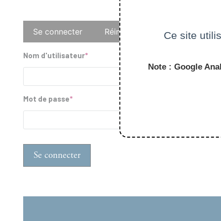
Onglets
Se connecter
Réinitialiser votre mot de pass
Ce site util
principaux
Nom d'utilisateur
Note : Google Anal
Mot de passe