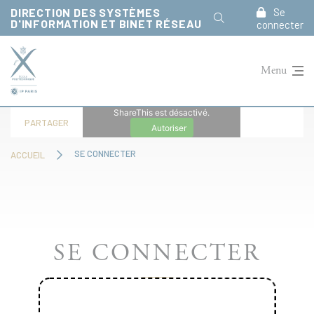
Panneau de gestion des cookies
DIRECTION DES SYSTÈMES
Se
D'INFORMATION ET BINET RÉSEAU
connecter
Menu
ShareThis est désactivé.
PARTAGER
Autoriser
SE CONNECTER
ACCUEIL
SE CONNECTER