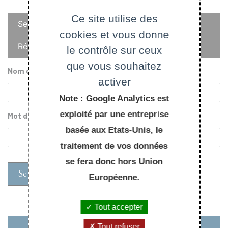
Onglets
Ce site utilise des
Se connecter
cookies et vous donne
principaux
Réinitialiser votre mot de passe
le contrôle sur ceux
que vous souhaitez
Nom d'utilisateur
activer
Note : Google Analytics est
exploité par une entreprise
Mot de passe
basée aux Etats-Unis, le
traitement de vos données
se fera donc hors Union
Européenne.
Tout accepter
Tout refuser