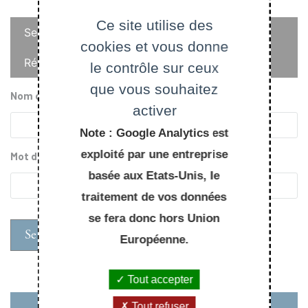
Onglets
Ce site utilise des
Se connecter
cookies et vous donne
principaux
Réinitialiser votre mot de passe
le contrôle sur ceux
que vous souhaitez
Nom d'utilisateur
activer
Note : Google Analytics est
exploité par une entreprise
Mot de passe
basée aux Etats-Unis, le
traitement de vos données
se fera donc hors Union
Européenne.
Tout accepter
Tout refuser