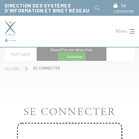
Panneau de gestion des cookies
DIRECTION DES SYSTÈMES
Se
D'INFORMATION ET BINET RÉSEAU
connecter
Menu
ShareThis est désactivé.
PARTAGER
Autoriser
SE CONNECTER
ACCUEIL
SE CONNECTER