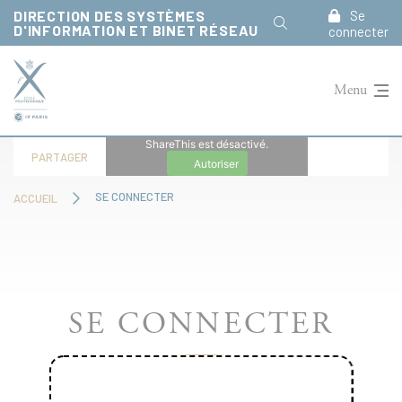
Panneau de gestion des cookies
DIRECTION DES SYSTÈMES
Se
D'INFORMATION ET BINET RÉSEAU
connecter
Menu
ShareThis est désactivé.
PARTAGER
Autoriser
SE CONNECTER
ACCUEIL
SE CONNECTER