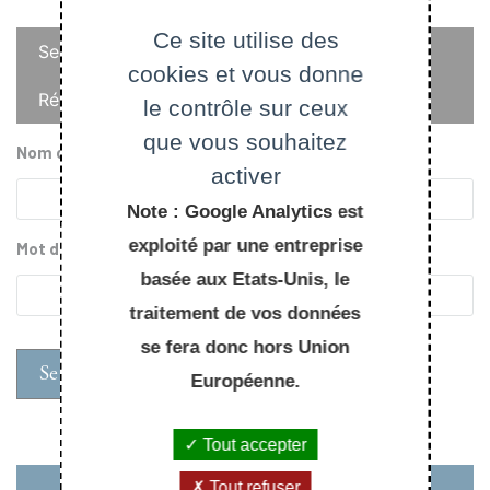
Onglets
Ce site utilise des
Se connecter
cookies et vous donne
principaux
Réinitialiser votre mot de passe
le contrôle sur ceux
que vous souhaitez
Nom d'utilisateur
activer
Note : Google Analytics est
exploité par une entreprise
Mot de passe
basée aux Etats-Unis, le
traitement de vos données
se fera donc hors Union
Européenne.
Tout accepter
Tout refuser