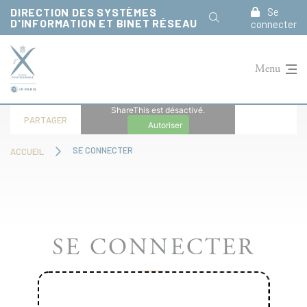
Panneau de gestion des cookies
DIRECTION DES SYSTÈMES
Se
D'INFORMATION ET BINET RÉSEAU
connecter
Menu
ShareThis est désactivé.
PARTAGER
Autoriser
SE CONNECTER
ACCUEIL
SE CONNECTER