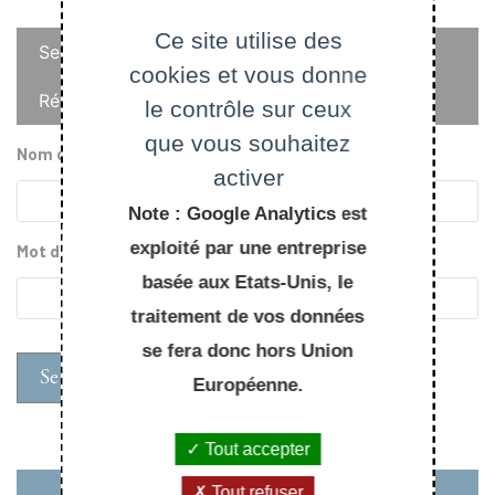
Onglets
Ce site utilise des
Se connecter
cookies et vous donne
principaux
Réinitialiser votre mot de passe
le contrôle sur ceux
que vous souhaitez
Nom d'utilisateur
activer
Note : Google Analytics est
exploité par une entreprise
Mot de passe
basée aux Etats-Unis, le
traitement de vos données
se fera donc hors Union
Européenne.
Tout accepter
Tout refuser