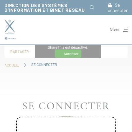
Panneau de gestion des cookies
DIRECTION DES SYSTÈMES
Se
D'INFORMATION ET BINET RÉSEAU
connecter
Menu
ShareThis est désactivé.
PARTAGER
Autoriser
SE CONNECTER
ACCUEIL
SE CONNECTER