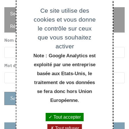
Onglets
Ce site utilise des
Se connecter
cookies et vous donne
principaux
Réinitialiser votre mot de passe
le contrôle sur ceux
que vous souhaitez
Nom d'utilisateur
activer
Note : Google Analytics est
exploité par une entreprise
Mot de passe
basée aux Etats-Unis, le
traitement de vos données
se fera donc hors Union
Européenne.
Tout accepter
Tout refuser