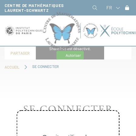
Panneau de gestion des cookies
CENTRE DE MATHÉMATIQUES
FR
LAURENT-SCHWARTZ
ShareThis est désactivé.
PARTAGER
Autoriser
SE CONNECTER
ACCUEIL
SE CONNECTER