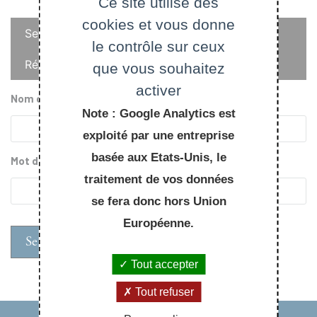
Ce site utilise des
cookies et vous donne
Onglets
Se connecter
le contrôle sur ceux
principaux
Réinitialiser votre mot de passe
que vous souhaitez
activer
Nom d'utilisateur
Note : Google Analytics est
exploité par une entreprise
basée aux Etats-Unis, le
Mot de passe
traitement de vos données
se fera donc hors Union
Européenne.
Tout accepter
Tout refuser