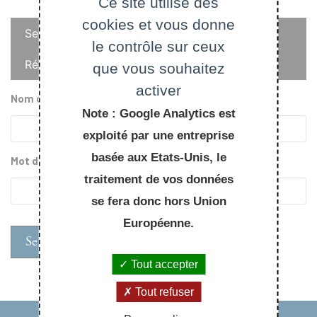
Ce site utilise des
cookies et vous donne
Onglets
Se connecter
le contrôle sur ceux
principaux
Réinitialiser votre mot de passe
que vous souhaitez
activer
Nom d'utilisateur
Note : Google Analytics est
exploité par une entreprise
basée aux Etats-Unis, le
Mot de passe
traitement de vos données
se fera donc hors Union
Européenne.
Tout accepter
Tout refuser