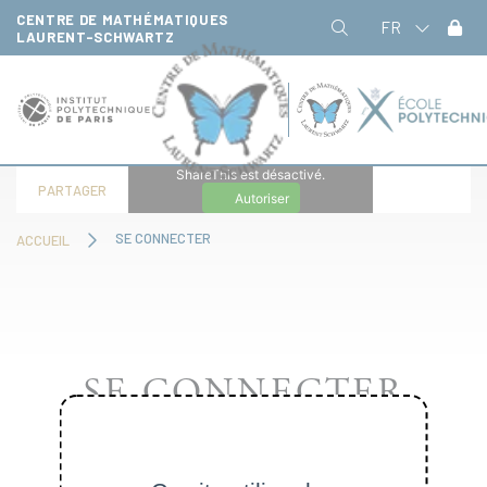
Panneau de gestion des cookies
CENTRE DE MATHÉMATIQUES
FR
LAURENT-SCHWARTZ
ShareThis est désactivé.
PARTAGER
Autoriser
SE CONNECTER
ACCUEIL
SE CONNECTER